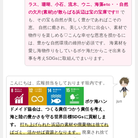
ラス、珊瑚、小石、流木、ウニ、海藻etc・・
自然
の欠片(素材)が散らばる浜辺は宝の宝庫です!!
で
も、その宝も自然が美しく豊かであればこその
恵。 自然に癒され、美しい欠片に出会い、素材で
物作りを楽しめる♡こんな幸せな恩恵を授かるに
は、
豊かな自然環境の維持が必須
です。 海素材を
愛し海物作りをしているポケ海だからこそ出来る
事を考えSDGsに取組んでまいります。
こんにちは、広報担当をしております垣内です。
ポケ海ハン
jun
ドメイド協会は、つくる責任つかう責任を考え、
海と陸の豊かさを守る世界目標SDGsに貢献しま
す。
打ち上げられた浜辺の素材や廃棄物は捨てれ
ばゴミ、活かせば資源となります。
廃棄され捨て