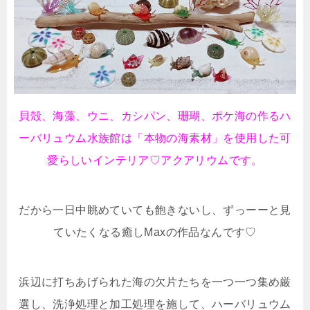
貝殻、海藻、ウニ、カシパン、珊瑚、ポケ海の作るハ
ーバリュウム水族館は「本物の海素材」を使用した可
愛らしいインテリア♡アクアリウムです。
だから一日中眺めていても飽きないし、ずっーーと見
ていたくなる癒しMaxの作品なんです♡
浜辺に打ちあげられた海の欠片たちを一つ一つ集め厳
選し、洗浄処理と加工処理を施して、ハーバリュウム