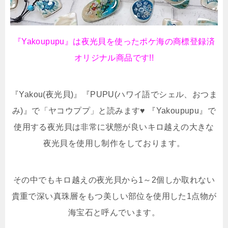
『Yakoupupu』は夜光貝を使ったポケ海の商標登録済
オリジナル商品です!!
『Yakou(夜光貝)』『PUPU(ハワイ語でシェル、おつま
み)』で「ヤコウププ」と読みます♥
『Yakoupupu』で
使用する夜光貝は非常に状態が良いキロ越えの大きな
夜光貝を使用し制作をしております。
その中でもキロ越えの夜光貝から1～2個しか取れない
貴重で深い真珠層をもつ美しい部位を使用した1点物が
海宝石と呼んでいます。