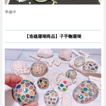
準備中
【造礁珊瑚商品】子手鞠珊瑚