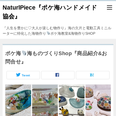
NaturlPiece『ポケ海ハンドメイド
協会』
『人生を豊かに♡大人が楽しむ物作り』海の欠片と電動工具ミニル
ーターに特化した海物作り
ポケ海教室&海物作りSHOP
ポケ海
海ものづくりShop『商品紹介&お
問合せ』
Tweet