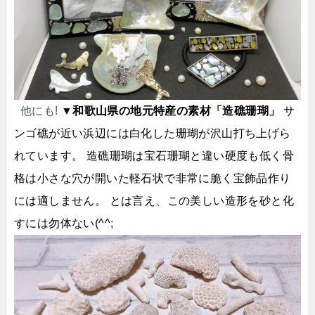
他にも!
▼和歌山県の地元特産の素材「造礁珊瑚」
サ
ンゴ礁が近い浜辺には白化した珊瑚が沢山打ち上げら
れています。
造礁珊瑚は宝石珊瑚と違い硬度も低く骨
格は小さな穴が開いた軽石状で非常に脆く宝飾品作り
には適しません。 とは言え、この美しい造形を砂と化
すには勿体ない(^^;