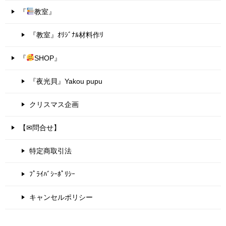
『
教室』
『教室』ｵﾘｼﾞﾅﾙ材料作ﾘ
『
SHOP』
『夜光貝』Yakou pupu
クリスマス企画
【✉問合せ】
特定商取引法
ﾌﾟﾗｲﾊﾞｼｰﾎﾟﾘｼｰ
キャンセルポリシー