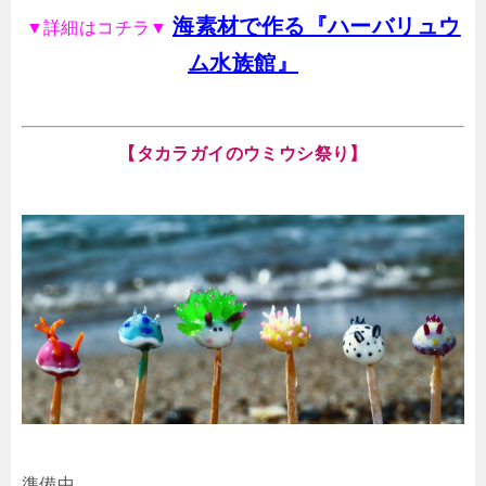
海素材で作る『ハーバリュウ
▼詳細はコチラ▼
ム水族館』
【タカラガイのウミウシ祭り】
準備中