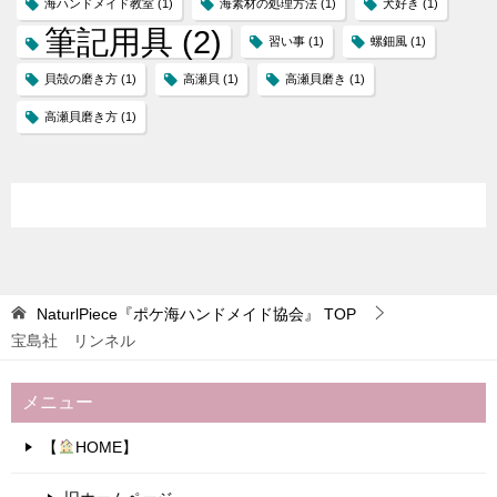
海ハンドメイド教室
(1)
海素材の処理方法
(1)
犬好き
(1)
筆記用具
(2)
習い事
(1)
螺鈿風
(1)
貝殻の磨き方
(1)
高瀬貝
(1)
高瀬貝磨き
(1)
高瀬貝磨き方
(1)
NaturlPiece『ポケ海ハンドメイド協会』
TOP
宝島社 リンネル
メニュー
【
HOME】