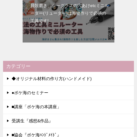
貝殻磨き、シーグラスの穴あけetcミニル
ーター(リューター)は海物作りで必須の
工具です!
カテゴリー
◆オリジナル材料の作り方(ハンドメイド)
●ポケ海のセミナー
■講座「ポケ海の本講座」
受講生『感想&作品』
■協会『ポケ海ﾊﾝﾄﾞﾒｲﾄﾞ』