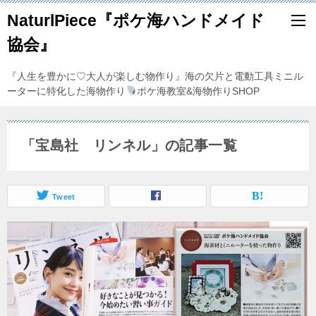
NaturlPiece『ポケ海ハンドメイド
協会』
『人生を豊かに♡大人が楽しむ物作り』海の欠片と電動工具ミニル
ーターに特化した海物作り
ポケ海教室&海物作りSHOP
「宝島社 リンネル」の記事一覧
Tweet