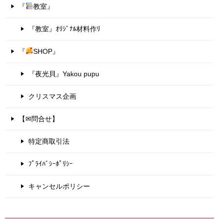
『
教室』
『教室』ｵﾘｼﾞﾅﾙ材料作ﾘ
『
SHOP』
『夜光貝』Yakou pupu
クリスマス企画
【✉問合せ】
特定商取引法
ﾌﾟﾗｲﾊﾞｼｰﾎﾟﾘｼｰ
キャンセルポリシー