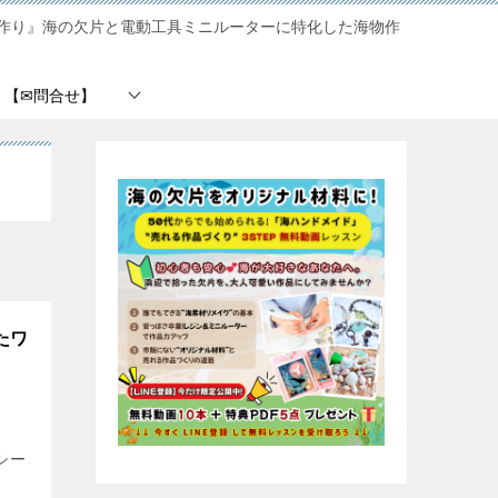
作り』海の欠片と電動工具ミニルーターに特化した海物作
【✉問合せ】
たワ
?
シー