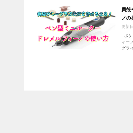
貝殻
ノの
更新
ポケ海
ィー
グライ