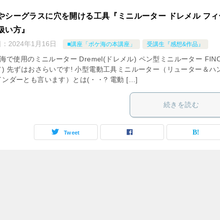
やシーグラスに穴を開ける工具『ミニルーター ドレメル フィ
扱い方』
日：
2024年1月16日
■講座「ポケ海の本講座」
受講生『感想&作品』
で使用のミニルーター Dremel(ドレメル) ペン型ミニルーター FIN
ノ) 先ずはおさらいです! 小型電動工具ミニルーター（リューター＆ハ
ンダーとも言います）とは(・・? 電動 […]
続きを読む
Tweet