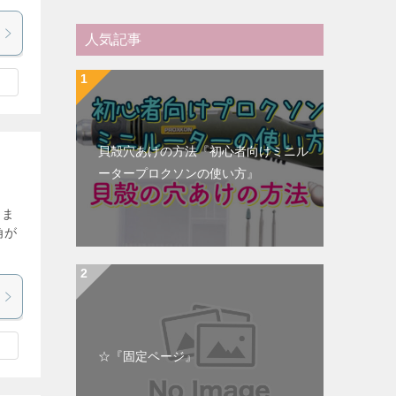
人気記事
貝殻穴あけの方法『初心者向けミニル
ータープロクソンの使い方』
りま
角が
☆『固定ページ』