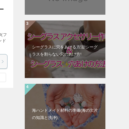
ー
O(フ
ンド
シーグラスに穴をあける方法!シーグ
ラスを割らない穴のあけ方!
海ハンドメイド材料の準備(海の欠片
の知識と洗浄)