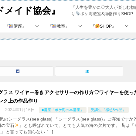
『人生を豊かに♡大人が楽しむ物
ハンドメイド協会』
り
ポケ海教室&海物作りSHOP
『
講座』
『
教室』
『
SHOP』
グラス ワイヤー巻きアクセサリーの作り方♡ワイヤーを使っ
ンク上の作品作り
日：
2024年1月16日
■講座「ポケ海の本講座」
受講生『感想&作品』
のシーグラス(sea glass) 「シーグラス(sea glass)」ご存知ですか
辺の宝石
』とも呼ばれていて、とても人気の海の欠片です。 昔は『
』と言っても知らない […]