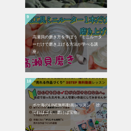
高瀬貝の磨き方を学ぼう『ミニルータ
ーだけで磨き上げる方法が学べる講
座』
ポケ海のLINE無料動画レッスン『 捨
てればゴミ、磨けば宝物』