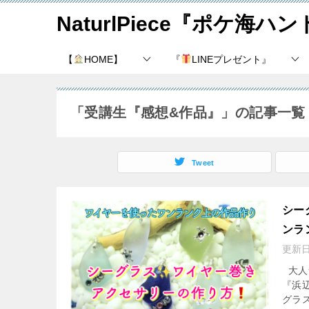
NaturlPiece『ポケ海
【
HOME】
『
LINEプレゼント』
「受講生『感想&作品』」の記事一覧
Tweet
シー
ンラ
更新
大人気
『浜
グラス