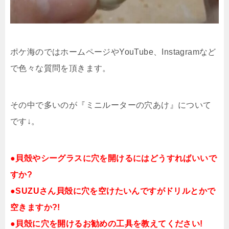
ポケ海のではホームページや
YouTube
、
Instagram
など
で色々な質問を頂きます。
その中で多いのが『ミニルーターの穴あけ』について
です↓。
●貝殻やシーグラスに穴を開けるには
どうすればいいで
すか?
●SUZUさん貝殻に穴を空けたいんです
が
ドリルとかで
空きますか?!
●貝殻に穴を開けるお勧めの工具を教えてください!