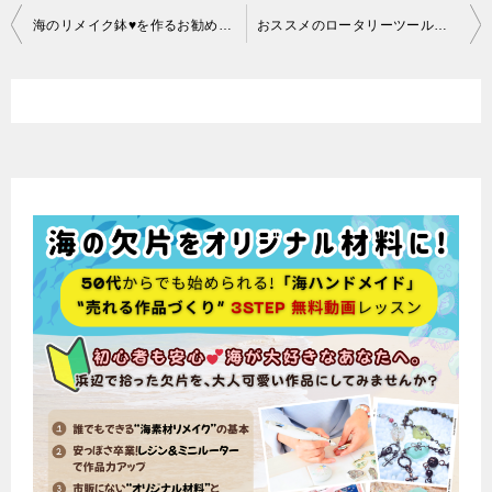
投
海のリメイク鉢♥を作るお勧めミルクペイントの紹介
おススメのロータリーツールセット『ミニルータービットの種類』紹介
稿
ナ
ビ
ゲ
ー
シ
ョ
ン