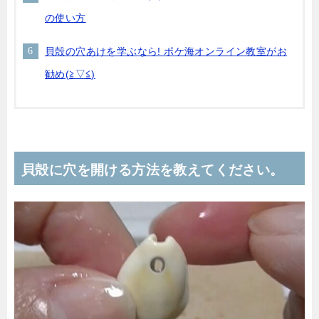
の使い方
貝殻の穴あけを学ぶなら! ポケ海オンライン教室がお
勧め(≧▽≦)
貝殻に穴を開ける方法を教えてください。