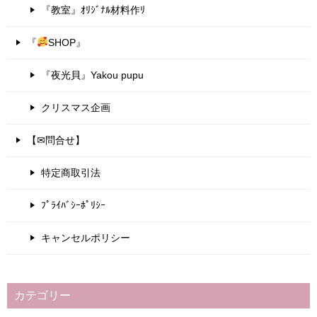
『教室』ｵﾘｼﾞﾅﾙ材料作ﾘ
『
SHOP』
『夜光貝』Yakou pupu
クリスマス企画
【✉問合せ】
特定商取引法
ﾌﾟﾗｲﾊﾞｼｰﾎﾟﾘｼｰ
キャンセルポリシー
カテゴリー