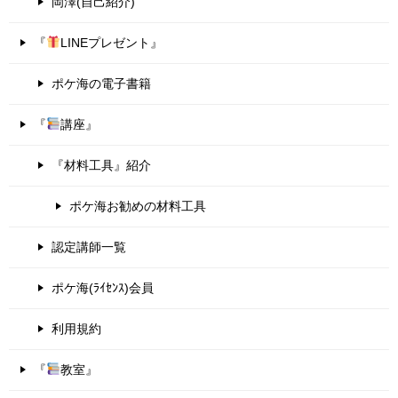
岡澤(自己紹介)
『
LINEプレゼント』
ポケ海の電子書籍
『
講座』
『材料工具』紹介
ポケ海お勧めの材料工具
認定講師一覧
ポケ海(ﾗｲｾﾝｽ)会員
利用規約
『
教室』