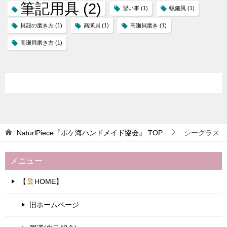
筆記用具
(2)
習い事
(1)
螺鈿風
(1)
貝殻の磨き方
(1)
高瀬貝
(1)
高瀬貝磨き
(1)
高瀬貝磨き方
(1)
NaturlPiece『ポケ海ハンドメイド協会』
TOP
シーグラス
メニュー
【
HOME】
旧ホームページ