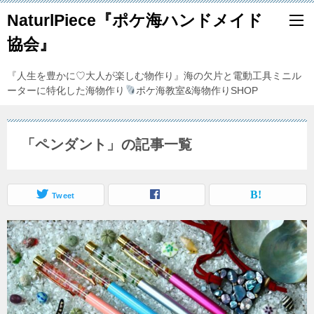
NaturlPiece『ポケ海ハンドメイド
協会』
『人生を豊かに♡大人が楽しむ物作り』海の欠片と電動工具ミニル
ーターに特化した海物作り
ポケ海教室&海物作りSHOP
「ペンダント」の記事一覧
Tweet