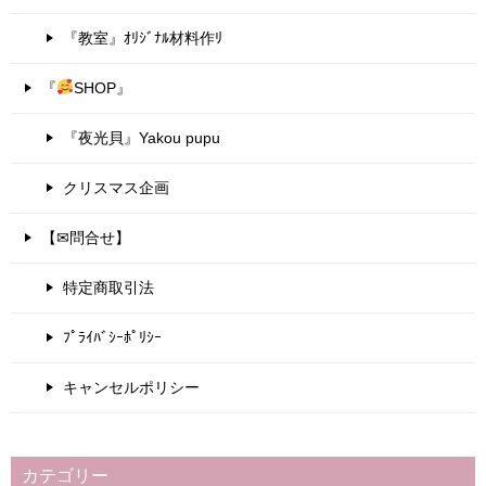
『教室』ｵﾘｼﾞﾅﾙ材料作ﾘ
『
SHOP』
『夜光貝』Yakou pupu
クリスマス企画
【✉問合せ】
特定商取引法
ﾌﾟﾗｲﾊﾞｼｰﾎﾟﾘｼｰ
キャンセルポリシー
カテゴリー