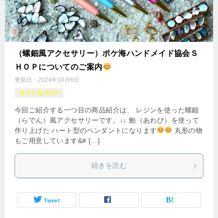
（螺鈿風アクセサリー）ポケ海ハンドメイド協会Ｓ
ＨＯＰについてのご案内
更新日：
2024年10月6日
★ポケ海SHOP
今回ご紹介する一つ目の商品紹介は、 レジンを使った螺鈿
（らでん）風アクセサリーです。↓↓ 鮑（あわび）を使って
作り上げた ハート型のペンダントになります
丸形の物
もご用意しています&# […]
続きを読む
Tweet