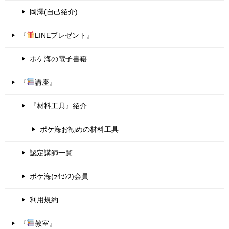
岡澤(自己紹介)
『
LINEプレゼント』
ポケ海の電子書籍
『
講座』
『材料工具』紹介
ポケ海お勧めの材料工具
認定講師一覧
ポケ海(ﾗｲｾﾝｽ)会員
利用規約
『
教室』