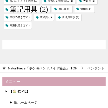
海ハンドメイド教室
(1)
海素材の処理方法
(1)
犬好き
(1)
筆記用具
(2)
習い事
(1)
螺鈿風
(1)
貝殻の磨き方
(1)
高瀬貝
(1)
高瀬貝磨き
(1)
高瀬貝磨き方
(1)
NaturlPiece『ポケ海ハンドメイド協会』
TOP
ペンダント
メニュー
【
HOME】
旧ホームページ