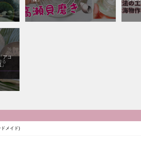
「アコ
皿」
ドメイド)