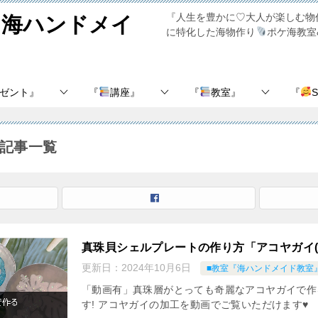
『人生を豊かに♡大人が楽しむ物
『ポケ海ハンドメイ
に特化した海物作り
ポケ海教室
レゼント』
『
講座』
『
教室』
『
記事一覧
真珠貝シェルプレートの作り方「アコヤガイ(
更新日：
2024年10月6日
■教室『海ハンドメイド教室
「動画有」真珠層がとっても奇麗なアコヤガイで作
す! アコヤガイの加工を動画でご覧いただけます♥