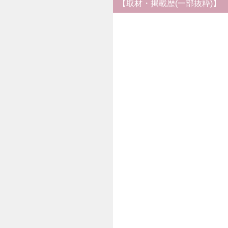
【取材・掲載歴(一部抜粋)】