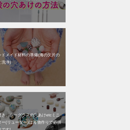
ンドメイド材料の準備(海の欠片の
と洗浄)
磨き、シーグラスの穴あけetcミニ
ター(リューター)は海物作りで必須
です!