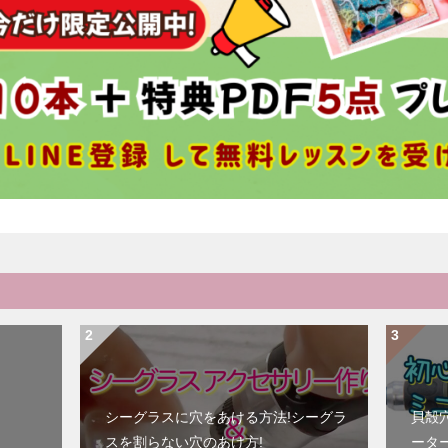
シーグラスに穴をあける方法!シーグラ
貝殻
スを割らない穴のあけ方!
ータ