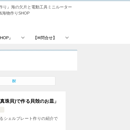
作り』海の欠片と電動工具ミニルーター
&海物作りSHOP
SHOP』
【✉問合せ】
真珠貝)で作る貝殻のお皿」
』
るシェルプレート作りの紹介で