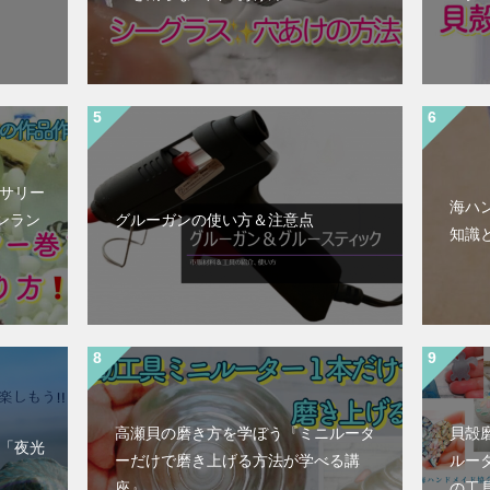
セサリー
海ハ
ンラン
グルーガンの使い方＆注意点
知識
高瀬貝の磨き方を学ぼう『ミニルータ
貝殻
!「夜光
ーだけで磨き上げる方法が学べる講
ルー
座』
の工具