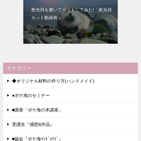
夜光貝を磨いてカットしてみた!「夜光貝
カット動画有」
カテゴリー
◆オリジナル材料の作り方(ハンドメイド)
●ポケ海のセミナー
■講座「ポケ海の本講座」
受講生『感想&作品』
■協会『ポケ海ﾊﾝﾄﾞﾒｲﾄﾞ』