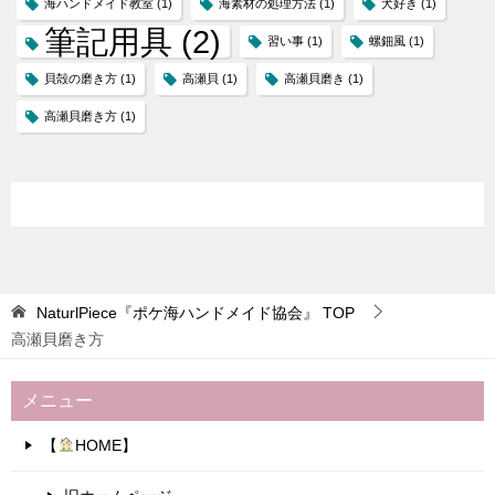
海ハンドメイド教室
(1)
海素材の処理方法
(1)
犬好き
(1)
筆記用具
(2)
習い事
(1)
螺鈿風
(1)
貝殻の磨き方
(1)
高瀬貝
(1)
高瀬貝磨き
(1)
高瀬貝磨き方
(1)
NaturlPiece『ポケ海ハンドメイド協会』
TOP
高瀬貝磨き方
メニュー
【
HOME】