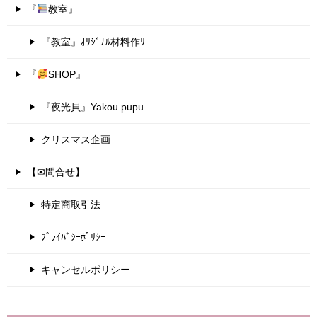
『
教室』
『教室』ｵﾘｼﾞﾅﾙ材料作ﾘ
『
SHOP』
『夜光貝』Yakou pupu
クリスマス企画
【✉問合せ】
特定商取引法
ﾌﾟﾗｲﾊﾞｼｰﾎﾟﾘｼｰ
キャンセルポリシー