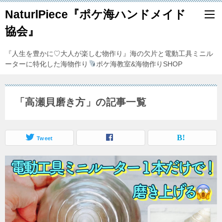
NaturlPiece『ポケ海ハンドメイド
協会』
『人生を豊かに♡大人が楽しむ物作り』海の欠片と電動工具ミニル
ーターに特化した海物作り
ポケ海教室&海物作りSHOP
「高瀬貝磨き方」の記事一覧
Tweet