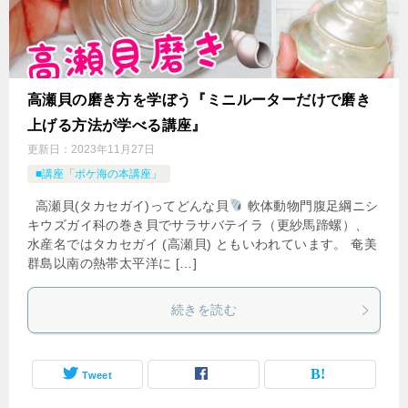
高瀬貝の磨き方を学ぼう『ミニルーターだけで磨き
上げる方法が学べる講座』
更新日：
2023年11月27日
■講座「ポケ海の本講座」
高瀬貝(タカセガイ)ってどんな貝
軟体動物門腹足綱ニシ
キウズガイ科の巻き貝でサラサバテイラ（更紗馬蹄螺）、
水産名ではタカセガイ (高瀬貝) ともいわれています。 奄美
群島以南の熱帯太平洋に […]
続きを読む
Tweet