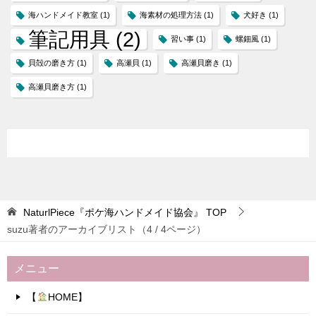
海ハンドメイド教室
(1)
海素材の処理方法
(1)
犬好き
(1)
筆記用具
(2)
習い事
(1)
螺鈿風
(1)
貝殻の磨き方
(1)
高瀬貝
(1)
高瀬貝磨き
(1)
高瀬貝磨き方
(1)
NaturlPiece『ポケ海ハンドメイド協会』
TOP
suzu著者のアーカイブリスト（4 / 4ページ）
メニュー
【
HOME】