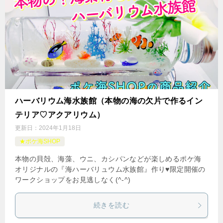
ハーバリウム海水族館（本物の海の欠片で作るイン
テリア♡アクアリウム）
更新日：
2024年1月18日
★ポケ海SHOP
本物の貝殻、海藻、ウニ、カシパンなどが楽しめるポケ海
オリジナルの『海ハーバリュウム水族館』作り♥限定開催の
ワークショップをお見逃しなく(^-^)
続きを読む