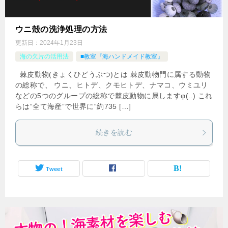
ウニ殻の洗浄処理の方法
更新日：
2024年1月23日
海の欠片の活用法
■教室『海ハンドメイド教室』
棘皮動物(きょくひどうぶつ)とは 棘皮動物門に属する動物
の総称で、 ウニ、ヒトデ、クモヒトデ、ナマコ、ウミユリ
などの5つのグループの総称で棘皮動物に属しますφ(..) これ
らは“全て海産”で世界に“約735 […]
続きを読む
Tweet