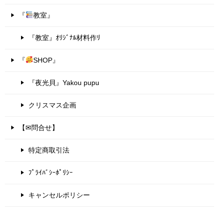
『
教室』
『教室』ｵﾘｼﾞﾅﾙ材料作ﾘ
『
SHOP』
『夜光貝』Yakou pupu
クリスマス企画
【✉問合せ】
特定商取引法
ﾌﾟﾗｲﾊﾞｼｰﾎﾟﾘｼｰ
キャンセルポリシー