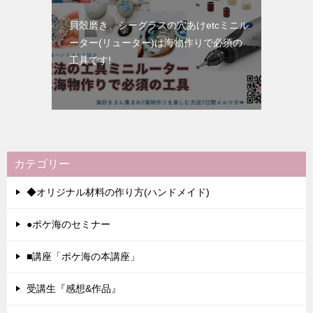
貝殻磨き、シーグラスの穴あけetcミニル
ーター(リューター)は海物作りで必須の
工具です!
カテゴリー
◆オリジナル材料の作り方(ハンドメイド)
●ポケ海のセミナー
■講座「ポケ海の本講座」
受講生『感想&作品』