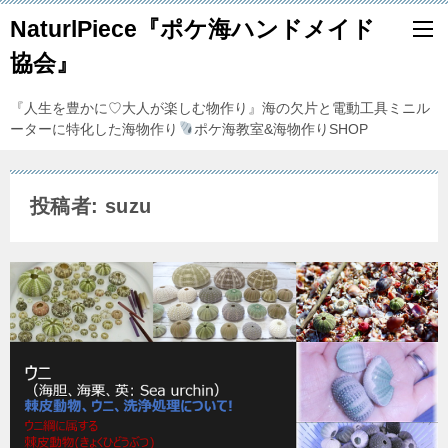
NaturlPiece『ポケ海ハンドメイド
協会』
『人生を豊かに♡大人が楽しむ物作り』海の欠片と電動工具ミニル
ーターに特化した海物作り
ポケ海教室&海物作りSHOP
投稿者: suzu