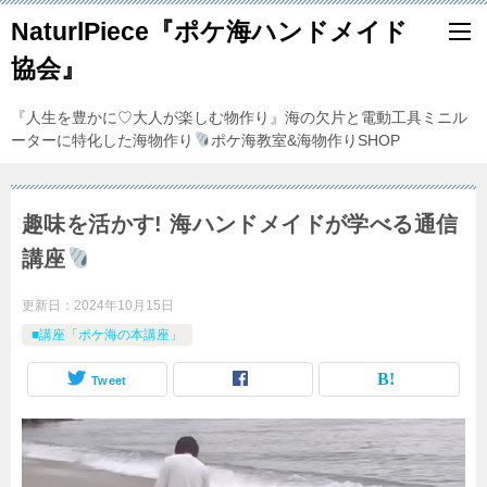
NaturlPiece『ポケ海ハンドメイド
協会』
『人生を豊かに♡大人が楽しむ物作り』海の欠片と電動工具ミニル
ーターに特化した海物作り
ポケ海教室&海物作りSHOP
趣味を活かす! 海ハンドメイドが学べる通信
講座
更新日：
2024年10月15日
■講座「ポケ海の本講座」
Tweet